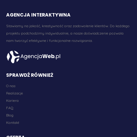
AGENCJA INTERAKTYWNA
Stawiamy na jakość, kreatywność oraz zadowolenie klientów. Do każdego
projektu podchodzimy indywidualnie, a nasze doświadczenie pozwala
nam tworzyć efektywne i funkcjonalne rozwiązania.
SPRAWDŹ RÓWNIEŻ
O nas
Realizacje
Kariera
FAQ
Blog
Kontakt