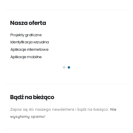
Nasza oferta
Projekty graficzne
St
Identyfikacja wizualna
Sk
Aplikacje internetowe
P
Aplikacje mobilne
Ma
So
Bądź na bieżąco
Zapisz się do naszego newslettera i bądź na bieżąco.
Nie
wysyłamy spamu!