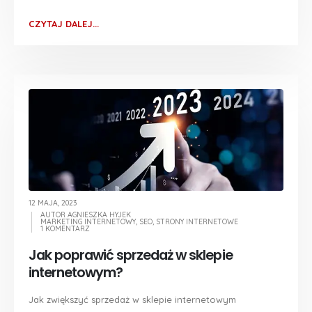
CZYTAJ DALEJ...
12 MAJA, 2023
AUTOR
AGNIESZKA HYJEK
MARKETING INTERNETOWY
,
SEO
,
STRONY INTERNETOWE
1 KOMENTARZ
Jak poprawić sprzedaż w sklepie
internetowym?
Jak zwiększyć sprzedaż w sklepie internetowym