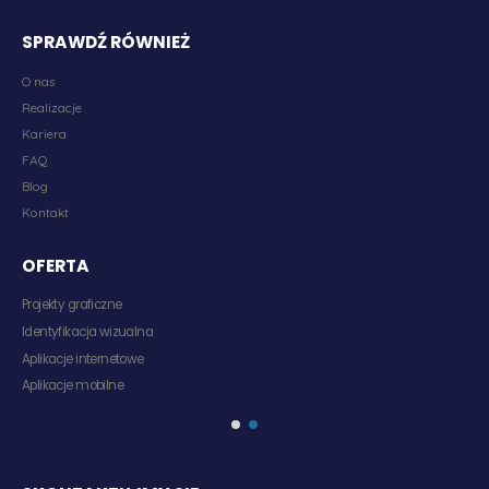
SPRAWDŹ RÓWNIEŻ
O nas
Realizacje
Kariera
FAQ
Blog
Kontakt
OFERTA
Projekty graficzne
Identyfikacja wizualna
Aplikacje internetowe
Aplikacje mobilne