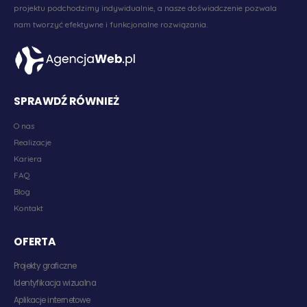
projektu podchodzimy indywidualnie, a nasze doświadczenie pozwala
nam tworzyć efektywne i funkcjonalne rozwiązania.
SPRAWDŹ RÓWNIEŻ
O nas
Realizacje
Kariera
FAQ
Blog
Kontakt
OFERTA
Projekty graficzne
Identyfikacja wizualna
Aplikacje internetowe