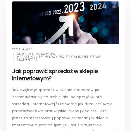
12 MAJA, 2023
AUTOR
AGNIESZKA HYJEK
MARKETING INTERNETOWY
,
SEO
,
STRONY INTERNETOWE
1 KOMENTARZ
Jak poprawić sprzedaż w sklepie
internetowym?
Jak zwiększyć sprzedaż w sklepie internetowym
Zastanawiasz się co zrobić, aby polepszyć wyniki
sprzedaży internetowej? Nie ważne jak duże jest Twoje
przedsiębiorstwo oraz w jakiej branży działasz. Jeżeli
jesteś zainteresowany poprawą sprzedaży w sklepie
internetowym proponujemy Ci, abyś przyjrzał się