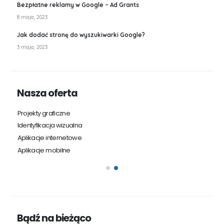
Bezpłatne reklamy w Google – Ad Grants
8 maja, 2023
Jak dodać stronę do wyszukiwarki Google?
3 maja, 2023
Nasza oferta
Projekty graficzne
St
Identyfikacja wizualna
Sk
Aplikacje internetowe
P
Aplikacje mobilne
Ma
So
Bądź na bieżąco