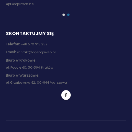
Aplikacje mobilne
SKONTAKTUJMY SIĘ
Telefon:
+48 570 915 252
Email:
kontakt@agencjaweb.pl
Biuro w Krakowie:
ul. Podole 60, 30-394 Kraków
Biuro w Warszawie:
ul. Grzybowska 62, 00-844 Warszawa