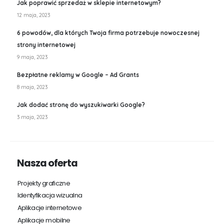
Jak poprawić sprzedaż w sklepie internetowym?
12 maja, 2023
6 powodów, dla których Twoja firma potrzebuje nowoczesnej
strony internetowej
9 maja, 2023
Bezpłatne reklamy w Google – Ad Grants
8 maja, 2023
Jak dodać stronę do wyszukiwarki Google?
3 maja, 2023
Nasza oferta
Projekty graficzne
St
Identyfikacja wizualna
Sk
Aplikacje internetowe
P
Aplikacje mobilne
Ma