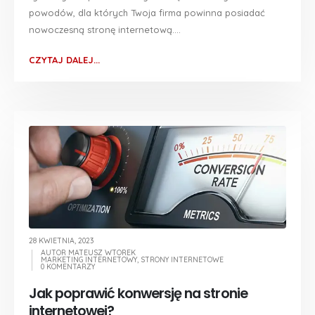
powodów, dla których Twoja firma powinna posiadać
nowoczesną stronę internetową....
CZYTAJ DALEJ...
28 KWIETNIA, 2023
AUTOR
MATEUSZ WTOREK
MARKETING INTERNETOWY
,
STRONY INTERNETOWE
0 KOMENTARZY
Jak poprawić konwersję na stronie
internetowej?