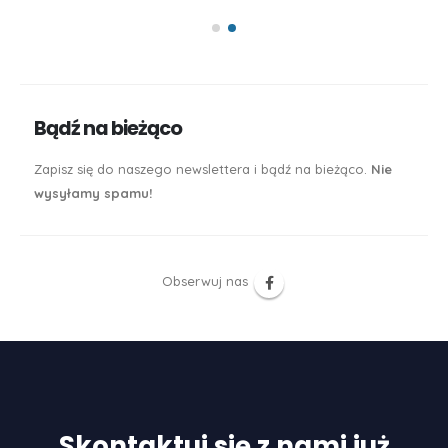
So
Bądź na bieżąco
Zapisz się do naszego newslettera i bądź na bieżąco.
Nie
wysyłamy spamu!
Obserwuj nas
Skontaktuj się z nami już