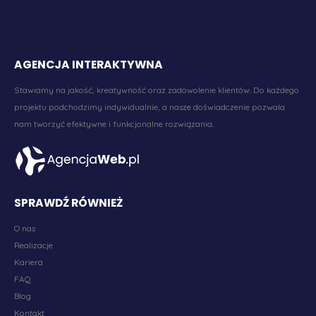
AGENCJA INTERAKTYWNA
Stawiamy na jakość, kreatywność oraz zadowolenie klientów. Do każdego
projektu podchodzimy indywidualnie, a nasze doświadczenie pozwala
nam tworzyć efektywne i funkcjonalne rozwiązania.
SPRAWDŹ RÓWNIEŻ
O nas
Realizacje
Kariera
FAQ
Blog
Kontakt